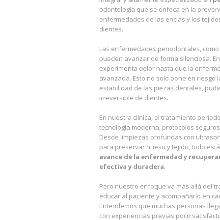
odontología que se enfoca en la prevenc
enfermedades de las encías y los tejido
dientes.
Las enfermedades periodontales, como la 
pueden avanzar de forma silenciosa. En
experimenta dolor hasta que la enferm
avanzada. Esto no solo pone en riesgo la
estabilidad de las piezas dentales, pudi
irreversible de dientes.
En nuestra clínica, el tratamiento period
tecnología moderna, protocolos seguros
Desde limpiezas profundas con ultrason
para preservar hueso y tejido, todo es
avance de la enfermedad y recuperar
efectiva y duradera
.
Pero nuestro enfoque va más allá del t
educar al paciente y acompañarlo en ca
Entendemos que muchas personas llegan
con experiencias previas poco satisfact