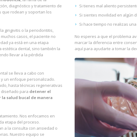
ión, diagnóstico y tratamiento de
Si tienes mal aliento persistent
s que rodean y soportan los
Si sientes movilidad en algún d
Si hace tiempo no realizas una
gingivitis o la periodontitis,
 muchos casos, el paciente no
No esperes a que el problema av
edad ya está en una etapa
marcar la diferencia entre conser
 estética dental, sino también la
aquí para ayudarte a tomar la de
endo llevar a la pérdida
ontal se lleva a cabo con
 y un enfoque personalizado.
ido, hasta técnicas regenerativas
tá diseñado para
detener el
 la salud bucal de manera
ratamiento. Nos enfocamos en
da etapa del proceso.
 a la consulta con ansiedad o
orias. Nuestro equipo se