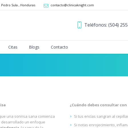
n Pedro Sula
,
Honduras
contacto@clinicaknight.com
Teléfonos: (504) 25
Citas
Blogs
Contacto
risa
¿Cuándo debes consultar con 
s que una sonrisa sana comienza
Si tus encías sangran al cepillar
s desarrollado un enfoque
Si notas enrojecimiento, inflam
eriodoncia
, la rama de la