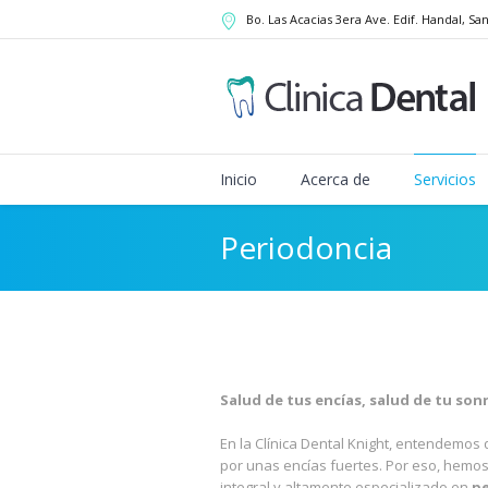
Bo. Las Acacias 3era Ave. Edif. Handal
, Sa
Inicio
Acerca de
Servicios
Periodoncia
Salud de tus encías, salud de tu son
En la Clínica Dental Knight, entendemo
por unas encías fuertes. Por eso, hemo
integral y altamente especializado en
p