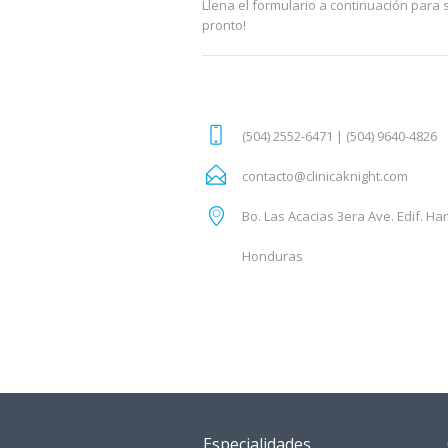
Llena el formulario a continuación para 
pronto!
(504) 2552-6471 | (504) 9640-4826
contacto@clinicaknight.com
Bo. Las Acacias 3era Ave. Edif. Ha
Honduras
Especialidades