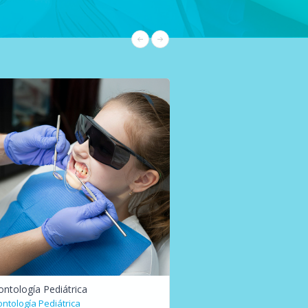
ntología Pediátrica
Endodoncia
ntología Pediátrica
Endodoncia