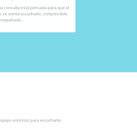
a consulta está pensada para que el
Este tratamiento se apl
o se sienta escuchado, comprendido
pulpa dental (el tejido 
compañado...
está inflamada o infect
quipo está listo para escucharte,