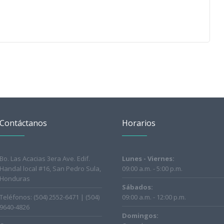
Contáctanos
Horarios
Bo. Las Acacias 3era Ave. Edif.
Lunes - Viernes:
Handal local #16, San Pedro Sula,
09:00 a.m. - 5:00 p.m.
Honduras
Sábados:
Teléfonos: (504) 2552-6471 | (504)
09:00 a.m. - 12:00 p.m.
9640-4826
Domingos: