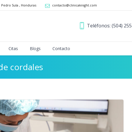
n Pedro Sula
,
Honduras
contacto@clinicaknight.com
Teléfonos: (504) 25
Citas
Blogs
Contacto
 de cordales