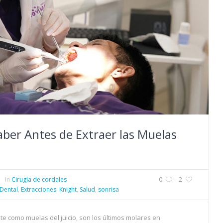
aber Antes de Extraer las Muelas
In
Cirugía de cordales
0
2
Dental
,
Extracciones
,
Knight
,
Salud
,
sonrisa
 como muelas del juicio, son los últimos molares en