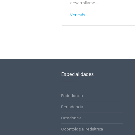
desarrollarse...
Ver más
Especialidades
Endodoncia
Periodoncia
Ortodoncia
Odontología Pediátrica