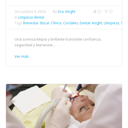
On
octubre 9, 2024
By
Dra. Knight
0
1
In
Limpieza dental
Tags
Bienestar
,
Bucal
,
Clínica
,
Cordales
,
Dental
,
Knight
,
Llimpieza
,
Salu
Una sonrisa limpia y brillante transmite confianza,
seguridad y bienestar...
Ver más