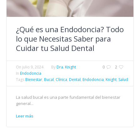
¿Qué es una Endodoncia? Todo
lo que Necesitas Saber para
Cuidar tu Salud Dental
On
julio 9, 2024
By
Dra. Knight
0
2
In
Endodoncia
Tags
Bienestar
,
Bucal
,
Clínica
,
Dental
,
Endodoncia
,
Knight
,
Salud
La salud bucal es una parte fundamental del bienestar
general...
Leer más