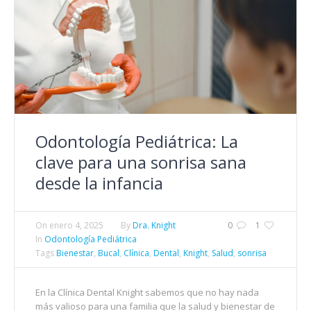
Odontología Pediátrica: La
clave para una sonrisa sana
desde la infancia
On
enero 4, 2025
By
Dra. Knight
0
1
In
Odontología Pediátrica
Tags
Bienestar
,
Bucal
,
Clínica
,
Dental
,
Knight
,
Salud
,
sonrisa
En la Clínica Dental Knight sabemos que no hay nada
más valioso para una familia que la salud y bienestar de