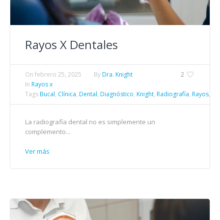
Rayos X Dentales
On
febrero 25, 2025
By
Dra. Knight
2
In
Rayos x
Tags
Bucal
,
Clínica
,
Dental
,
Diagnóstico
,
Knight
,
Radiografía
,
Rayos
,
Sa
La radiografía dental no es simplemente un
complemento...
Ver más