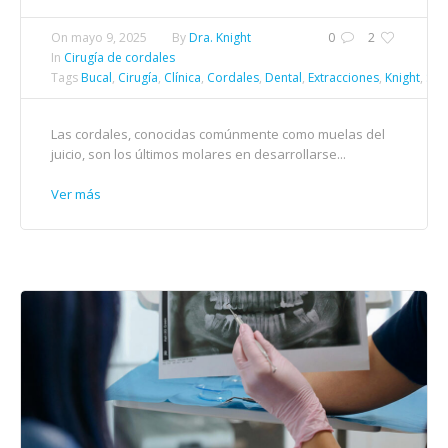
On
mayo 9, 2025
By
Dra. Knight
0
2
In
Cirugía de cordales
Tags
Bucal
,
Cirugía
,
Clínica
,
Cordales
,
Dental
,
Extracciones
,
Knight
,
Sal
Las cordales, conocidas comúnmente como muelas del
juicio, son los últimos molares en desarrollarse...
Ver más