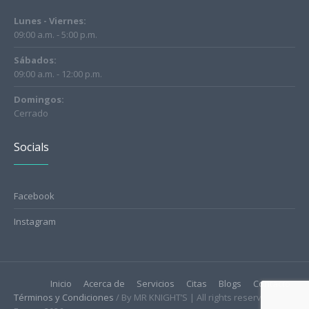
Lunes - Viernes:
09:00 a.m. - 5:00 p.m.
Sábados:
09:00 a.m. - 12:00 p.m.
Domingos:
Cerrado
Socials
Facebook
Instagram
Inicio
Acerca de
Servicios
Citas
Blogs
Contacto
Términos y Condiciones
/ By MR KNIGHT’S | All rights reserved © |