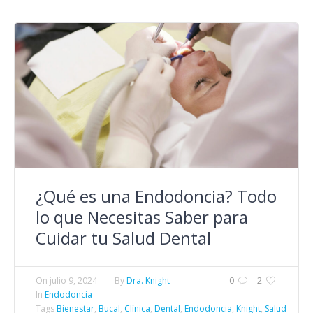
¿Qué es una Endodoncia? Todo
lo que Necesitas Saber para
Cuidar tu Salud Dental
On
julio 9, 2024
By
Dra. Knight
0
2
In
Endodoncia
Tags
Bienestar
,
Bucal
,
Clínica
,
Dental
,
Endodoncia
,
Knight
,
Salud