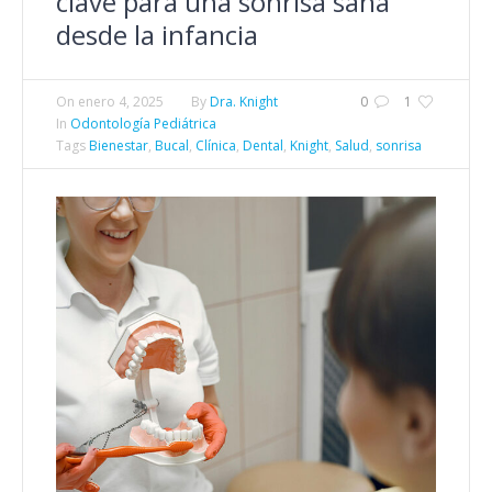
clave para una sonrisa sana
desde la infancia
On
enero 4, 2025
By
Dra. Knight
0
1
In
Odontología Pediátrica
Tags
Bienestar
,
Bucal
,
Clínica
,
Dental
,
Knight
,
Salud
,
sonrisa