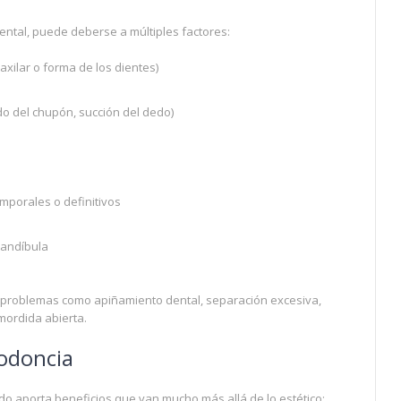
ental, puede deberse a múltiples factores:
xilar o forma de los dientes)
do del chupón, succión del dedo)
mporales o definitivos
mandíbula
 problemas como apiñamiento dental, separación excesiva,
ordida abierta.
todoncia
o aporta beneficios que van mucho más allá de lo estético: