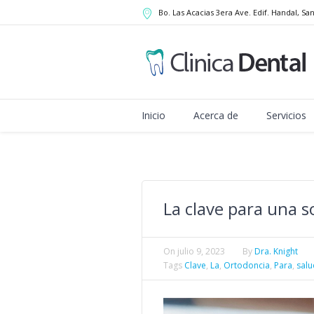
Bo. Las Acacias 3era Ave. Edif. Handal
, Sa
Inicio
Acerca de
Servicios
La clave para una s
On
julio 9, 2023
By
Dra. Knight
Tags
Clave
,
La
,
Ortodoncia
,
Para
,
salu