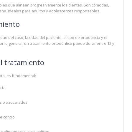
sibles que alinean progresivamente los dientes. Son cómodas,
iene. Ideales para adultos y adolescentes responsables.
miento
ad del caso, la edad del paciente, el tipo de ortodoncia y el
or lo general, un tratamiento ortodóntico puede durar entre 12 y
l tratamiento
nto, es fundamental:
icta
os o azucarados
de control
o alineadores, si se indican