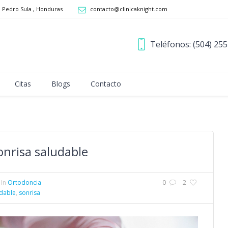
n Pedro Sula
,
Honduras
contacto@clinicaknight.com
Teléfonos: (504) 25
Citas
Blogs
Contacto
onrisa saludable
In
Ortodoncia
0
2
dable
,
sonrisa