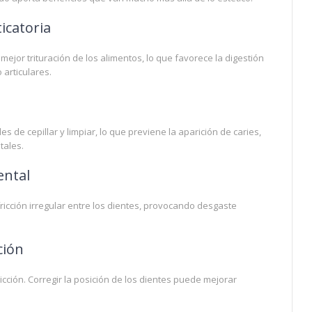
icatoria
jor trituración de los alimentos, lo que favorece la digestión
articulares.
l
s de cepillar y limpiar, lo que previene la aparición de caries,
tales.
ental
cción irregular entre los dientes, provocando desgaste
ción
cción. Corregir la posición de los dientes puede mejorar